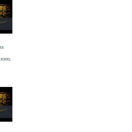
на
акию,