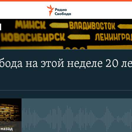
Ы
ПОДПИСАТЬСЯ
бода на этой неделе 20 л
Apple Podcasts
CastBox
Подписаться
No media source currently avail