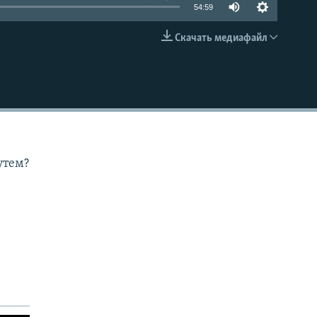
54:59
Скачать медиафайл
EMBED
утем?