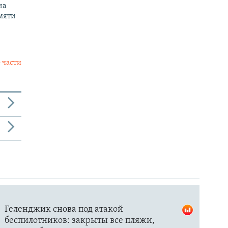
на
мяти
 части