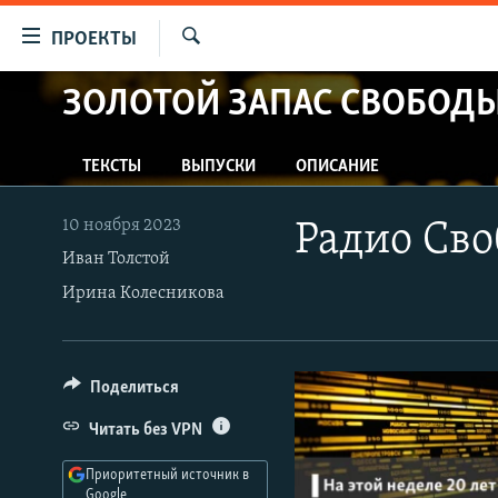
Ссылки
ПРОЕКТЫ
для
Искать
упрощенного
ЗОЛОТОЙ ЗАПАС СВОБОД
ПРОГРАММЫ
доступа
ПОДКАСТЫ
Вернуться
ТЕКСТЫ
ВЫПУСКИ
ОПИСАНИЕ
АВТОРСКИЕ ПРОЕКТЫ
к
основному
ЦИТАТЫ СВОБОДЫ
10 ноября 2023
Радио Сво
содержанию
МНЕНИЯ
Иван Толстой
Вернутся
Ирина Колесникова
КУЛЬТУРА
к
главной
IDEL.РЕАЛИИ
навигации
КАВКАЗ.РЕАЛИИ
Вернутся
Поделиться
к
СЕВЕР.РЕАЛИИ
Читать без VPN
поиску
СИБИРЬ.РЕАЛИИ
Приоритетный источник в
Google