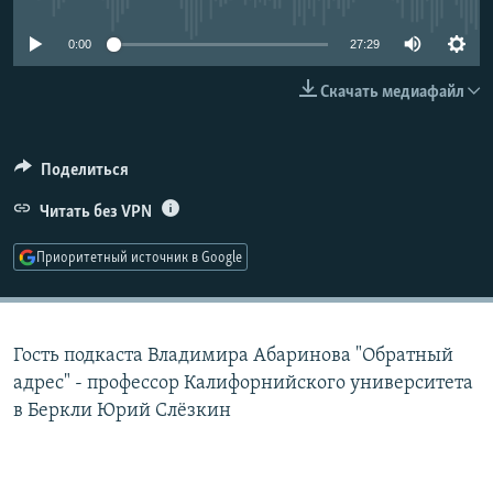
РАСПИСАНИЕ ВЕЩАНИЯ
0:00
27:29
ПОДПИШИТЕСЬ НА РАССЫЛКУ
Скачать медиафайл
СОЦИАЛЬНЫЕ СЕТИ
Поделиться
Читать без VPN
Приоритетный источник в Google
Все сайты РСЕ/РС
Гость подкаста Владимира Абаринова "Обратный
адрес" - профессор Калифорнийского университета
в Беркли Юрий Слёзкин