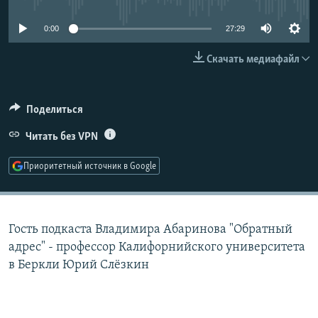
РАСПИСАНИЕ ВЕЩАНИЯ
0:00
27:29
ПОДПИШИТЕСЬ НА РАССЫЛКУ
Скачать медиафайл
СОЦИАЛЬНЫЕ СЕТИ
Поделиться
Читать без VPN
Приоритетный источник в Google
Все сайты РСЕ/РС
Гость подкаста Владимира Абаринова "Обратный
адрес" - профессор Калифорнийского университета
в Беркли Юрий Слёзкин