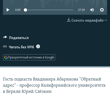
РАСПИСАНИЕ ВЕЩАНИЯ
0:00
27:29
ПОДПИШИТЕСЬ НА РАССЫЛКУ
Скачать медиафайл
СОЦИАЛЬНЫЕ СЕТИ
Поделиться
Читать без VPN
Приоритетный источник в Google
Все сайты РСЕ/РС
Гость подкаста Владимира Абаринова "Обратный
адрес" - профессор Калифорнийского университета
в Беркли Юрий Слёзкин