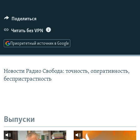
РАСПИСАНИЕ ВЕЩАНИЯ
ПОДПИШИТЕСЬ НА РАССЫЛКУ
Поделиться
Читать без VPN
СОЦИАЛЬНЫЕ СЕТИ
Приоритетный источник в Google
Новости Радио Свобода: точность, оперативность,
Все сайты РСЕ/РС
беспристрастность
Выпуски