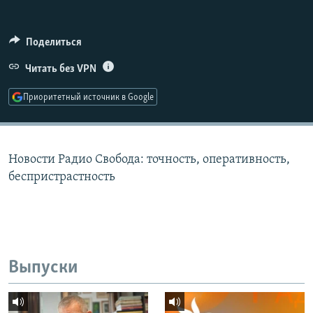
РАСПИСАНИЕ ВЕЩАНИЯ
ПОДПИШИТЕСЬ НА РАССЫЛКУ
Поделиться
Читать без VPN
СОЦИАЛЬНЫЕ СЕТИ
Приоритетный источник в Google
Новости Радио Свобода: точность, оперативность,
Все сайты РСЕ/РС
беспристрастность
Выпуски