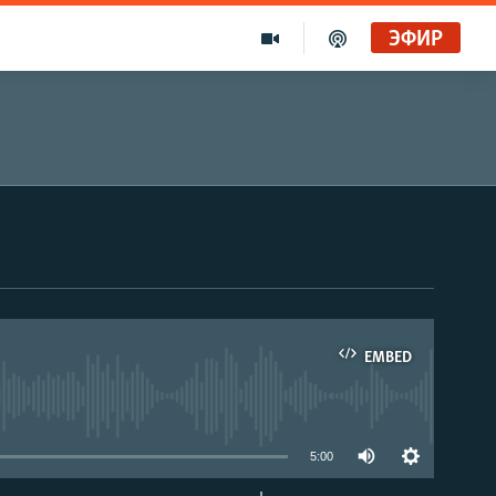
ЭФИР
EMBED
able
5:00