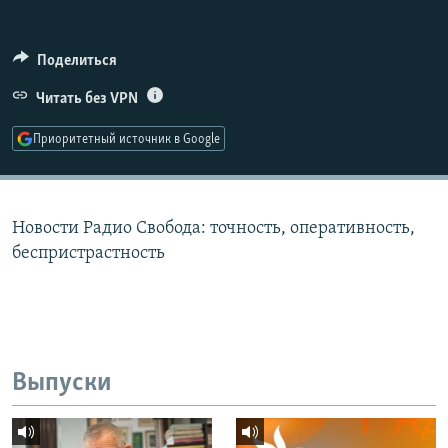
РАСПИСАНИЕ ВЕЩАНИЯ
ПОДПИШИТЕСЬ НА РАССЫЛКУ
Поделиться
Читать без VPN
СОЦИАЛЬНЫЕ СЕТИ
Приоритетный источник в Google
Новости Радио Свобода: точность, оперативность,
Все сайты РСЕ/РС
беспристрастность
Выпуски