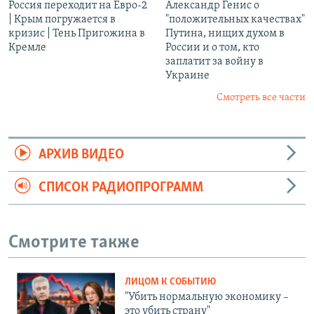
Россия переходит на Евро-2
Александр Генис о
| Крым погружается в
"положительных качествах"
кризис | Тень Пригожина в
Путина, нищих духом в
Кремле
России и о том, кто
заплатит за войну в
Украине
Смотреть все части
АРХИВ ВИДЕО
СПИСОК РАДИОПРОГРАММ
Смотрите также
ЛИЦОМ К СОБЫТИЮ
"Убить нормальную экономику –
это убить страну"