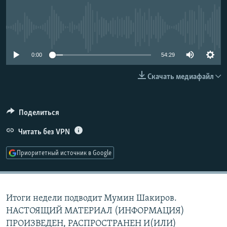
РАСПИСАНИЕ ВЕЩАНИЯ
ПОДПИШИТЕСЬ НА РАССЫЛКУ
No media source currently available
СОЦИАЛЬНЫЕ СЕТИ
0:00
54:29
Скачать медиафайл
Поделиться
Все сайты РСЕ/РС
Читать без VPN
Приоритетный источник в Google
Итоги недели подводит Мумин Шакиров.
НАСТОЯЩИЙ МАТЕРИАЛ (ИНФОРМАЦИЯ)
ПРОИЗВЕДЕН, РАСПРОСТРАНЕН И(ИЛИ)