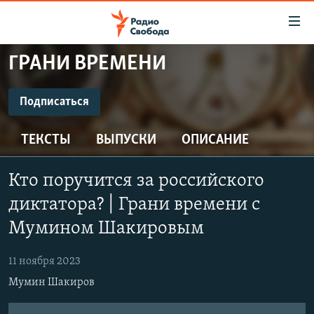
Ссылки
для
упрощенного
ГРАНИ ВРЕМЕНИ
ПРОГРАММЫ
доступа
ПОДКАСТЫ
Подписаться
Вернуться
к
ПОДПИСАТЬСЯ
АВТОРСКИЕ ПРОЕКТЫ
основному
ТЕКСТЫ
ВЫПУСКИ
ОПИСАНИЕ
ЦИТАТЫ СВОБОДЫ
содержанию
Spotify
Вернутся
МНЕНИЯ
Кто поручится за российского
к
КУЛЬТУРА
диктатора? | Грани времени с
главной
CastBox
навигации
IDEL.РЕАЛИИ
Мумином Шакировым
Вернутся
КАВКАЗ.РЕАЛИИ
Подписаться
к
11 ноября 2023
СЕВЕР.РЕАЛИИ
поиску
Мумин Шакиров
СИБИРЬ.РЕАЛИИ