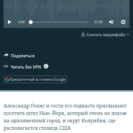
РАСПИСАНИЕ ВЕЩАНИЯ
No media source currently available
ПОДПИШИТЕСЬ НА РАССЫЛКУ
0:00
27:29
СОЦИАЛЬНЫЕ СЕТИ
Скачать медиафайл
Поделиться
Читать без VPN
Все сайты РСЕ/РС
Приоритетный источник в Google
Александр Генис и гости его подкаста приглашают
посетить штат Нью-Йорк, который очень не похож
на одноименный город, и округ Колумбия, где
располагается столица США