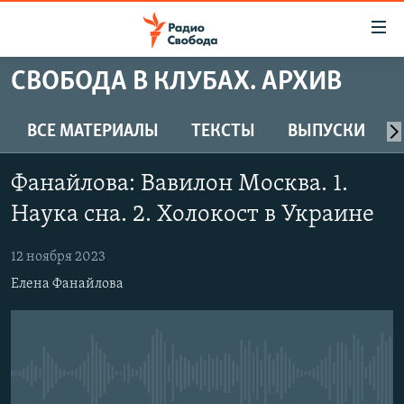
Ссылки
для
упрощенного
СВОБОДА В КЛУБАХ. АРХИВ
ПРОГРАММЫ
доступа
ПОДКАСТЫ
ВСЕ МАТЕРИАЛЫ
ТЕКСТЫ
ВЫПУСКИ
Вернуться
к
АВТОРСКИЕ ПРОЕКТЫ
основному
Фанайлова: Вавилон Москва. 1.
ЦИТАТЫ СВОБОДЫ
содержанию
Наука сна. 2. Холокост в Украине
Вернутся
МНЕНИЯ
к
12 ноября 2023
КУЛЬТУРА
главной
Елена Фанайлова
навигации
IDEL.РЕАЛИИ
Вернутся
КАВКАЗ.РЕАЛИИ
к
СЕВЕР.РЕАЛИИ
поиску
No media source currently available
СИБИРЬ.РЕАЛИИ