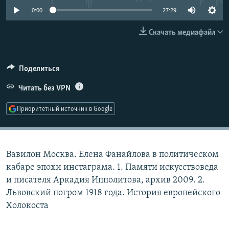
РАСПИСАНИЕ ВЕЩАНИЯ
0:00
27:29
ПОДПИШИТЕСЬ НА РАССЫЛКУ
Скачать медиафайл
СОЦИАЛЬНЫЕ СЕТИ
Поделиться
Читать без VPN
Приоритетный источник в Google
Все сайты РСЕ/РС
Вавилон Москва. Елена Фанайлова в политическом
кабаре эпохи инстаграма. 1. Памяти искусствоведа
и писателя Аркадия Ипполитова, архив 2009. 2.
Львовский погром 1918 года. История европейского
Холокоста