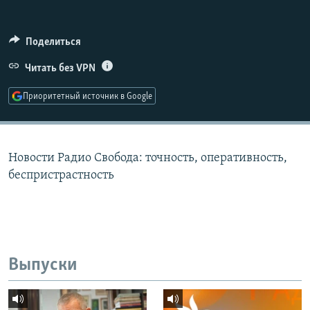
РАСПИСАНИЕ ВЕЩАНИЯ
ПОДПИШИТЕСЬ НА РАССЫЛКУ
Поделиться
Читать без VPN
СОЦИАЛЬНЫЕ СЕТИ
Приоритетный источник в Google
Новости Радио Свобода: точность, оперативность,
Все сайты РСЕ/РС
беспристрастность
Выпуски