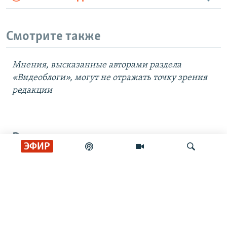
Смотрите также
Мнения, высказанные авторами раздела
«Видеоблоги», могут не отражать точку зрения
редакции
Все видео
ЭФИР
Cклады и пункты выдачи
Wildberries закрываются
Искать
Удар по складу Wildberries под
Тулой