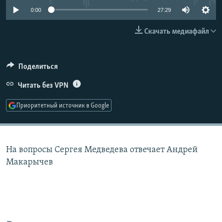
РАСПИСАНИЕ ВЕЩАНИЯ
0:00
27:29
ПОДПИШИТЕСЬ НА РАССЫЛКУ
Скачать медиафайл
СОЦИАЛЬНЫЕ СЕТИ
Поделиться
Читать без VPN
Приоритетный источник в Google
Все сайты РСЕ/РС
На вопросы Сергея Медведева отвечает Андрей
Макарычев