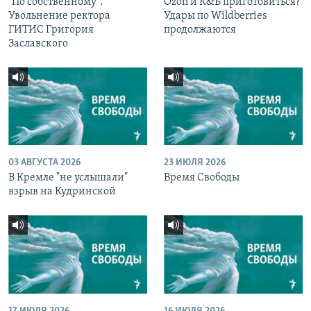
"По собственному".
Ozon и К&Б приготовиться?
Увольнение ректора
Удары по Wildberries
ГИТИС Григория
продолжаются
Заславского
03 АВГУСТА 2026
23 ИЮЛЯ 2026
В Кремле "не услышали"
Время Свободы
взрыв на Кудринской