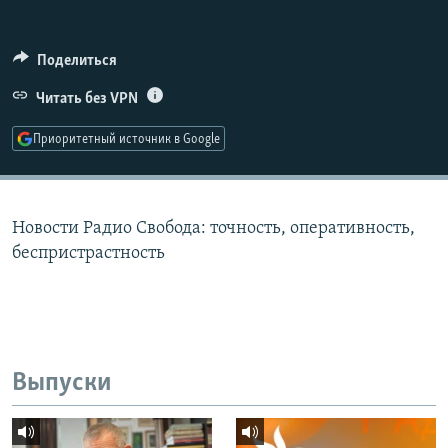
РАСПИСАНИЕ ВЕЩАНИЯ
ПОДПИШИТЕСЬ НА РАССЫЛКУ
Поделиться
Читать без VPN
СОЦИАЛЬНЫЕ СЕТИ
Приоритетный источник в Google
Новости Радио Свобода: точность, оперативность,
Все сайты РСЕ/РС
беспристрастность
Выпуски