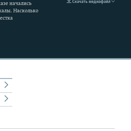
Скачать медиафайл
казе начались
EMBED
360p
калы. Насколько
естка
480p
720p
1080p
480p