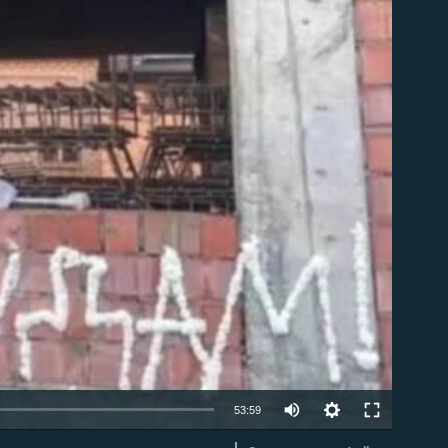
able
Auto
53:59
240p