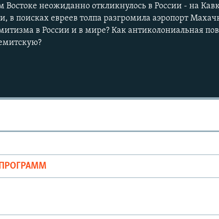
 Востоке неожиданно откликнулось в России - на Кав
, в поисках евреев толпа разгромила аэропорт Махач
митизма в России и в мире? Как антиколониальная пов
семитскую?
Auto
240p
360p
720p
1080p
ОПРОГРАММ