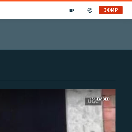
ЭФИР
EMBED