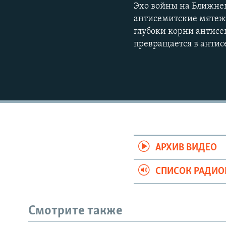
Эхо войны на Ближнем
антисемитские мятежи
глубоки корни антисе
превращается в анти
АРХИВ ВИДЕО
СПИСОК РАДИ
Смотрите также