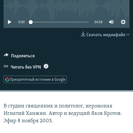
РАСПИСАНИЕ ВЕЩАНИЯ
No media source currently available
ПОДПИШИТЕСЬ НА РАССЫЛКУ
0:00
54:59
СОЦИАЛЬНЫЕ СЕТИ
Скачать медиафайл
Поделиться
Читать без VPN
Все сайты РСЕ/РС
Приоритетный источник в Google
В студии священник и политолог, иеромонах
Игнатий Ханжин. Автор и ведущий Яков Кротов.
Эфир 8 ноября 2003.