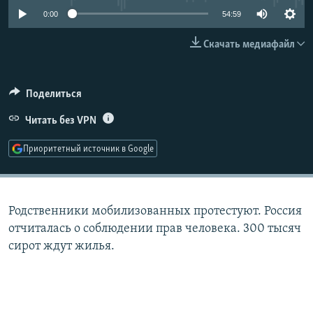
РАСПИСАНИЕ ВЕЩАНИЯ
0:00
54:59
ПОДПИШИТЕСЬ НА РАССЫЛКУ
Скачать медиафайл
СОЦИАЛЬНЫЕ СЕТИ
Поделиться
Читать без VPN
Приоритетный источник в Google
Все сайты РСЕ/РС
Родственники мобилизованных протестуют. Россия
отчиталась о соблюдении прав человека. 300 тысяч
сирот ждут жилья.