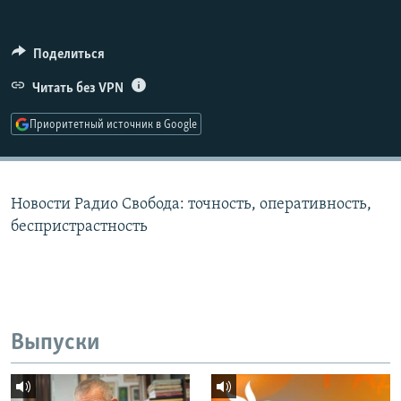
РАСПИСАНИЕ ВЕЩАНИЯ
ПОДПИШИТЕСЬ НА РАССЫЛКУ
Поделиться
Читать без VPN
СОЦИАЛЬНЫЕ СЕТИ
Приоритетный источник в Google
Новости Радио Свобода: точность, оперативность,
Все сайты РСЕ/РС
беспристрастность
Выпуски