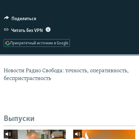
РАСПИСАНИЕ ВЕЩАНИЯ
ПОДПИШИТЕСЬ НА РАССЫЛКУ
Поделиться
Читать без VPN
СОЦИАЛЬНЫЕ СЕТИ
Приоритетный источник в Google
Новости Радио Свобода: точность, оперативность,
Все сайты РСЕ/РС
беспристрастность
Выпуски