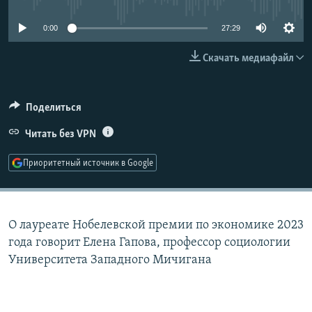
РАСПИСАНИЕ ВЕЩАНИЯ
0:00
27:29
ПОДПИШИТЕСЬ НА РАССЫЛКУ
Скачать медиафайл
СОЦИАЛЬНЫЕ СЕТИ
Поделиться
Читать без VPN
Приоритетный источник в Google
Все сайты РСЕ/РС
О лауреате Нобелевской премии по экономике 2023
года говорит Елена Гапова, профессор социологии
Университета Западного Мичигана