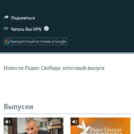
РАСПИСАНИЕ ВЕЩАНИЯ
ПОДПИШИТЕСЬ НА РАССЫЛКУ
Поделиться
Читать без VPN
СОЦИАЛЬНЫЕ СЕТИ
Приоритетный источник в Google
Новости Радио Свобода: итоговый выпуск
Все сайты РСЕ/РС
Выпуски