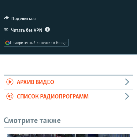
РАСПИСАНИЕ ВЕЩАНИЯ
ПОДПИШИТЕСЬ НА РАССЫЛКУ
Поделиться
Читать без VPN
СОЦИАЛЬНЫЕ СЕТИ
Приоритетный источник в Google
Все сайты РСЕ/РС
АРХИВ ВИДЕО
СПИСОК РАДИОПРОГРАММ
Смотрите также