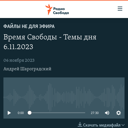
Ссылки
для
упрощенного
ФАЙЛЫ НЕ ДЛЯ ЭФИРА
ПРОГРАММЫ
доступа
Время Свободы - Темы дня
ПОДКАСТЫ
Вернуться
6.11.2023
к
АВТОРСКИЕ ПРОЕКТЫ
основному
06 ноября 2023
ЦИТАТЫ СВОБОДЫ
содержанию
Андрей Шароградский
Вернутся
МНЕНИЯ
к
КУЛЬТУРА
главной
навигации
IDEL.РЕАЛИИ
Вернутся
No media source currently available
КАВКАЗ.РЕАЛИИ
к
СЕВЕР.РЕАЛИИ
поиску
0:00
27:30
СИБИРЬ.РЕАЛИИ
Скачать медиафайл