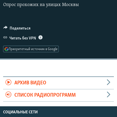
РАСПИСАНИЕ ВЕЩАНИЯ
Опрос прохожих на улицах Москвы
360p
ПОДПИШИТЕСЬ НА РАССЫЛКУ
480p
Auto
240p
360p
480p
720p
СОЦИАЛЬНЫЕ СЕТИ
Поделиться
720p
1080p
1080p
Читать без VPN
Приоритетный источник в Google
Все сайты РСЕ/РС
АРХИВ ВИДЕО
СПИСОК РАДИОПРОГРАММ
СОЦИАЛЬНЫЕ СЕТИ