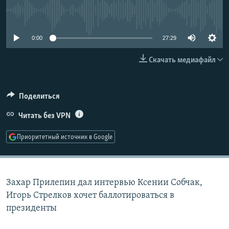
РАСПИСАНИЕ ВЕЩАНИЯ
No media source currently available
ПОДПИШИТЕСЬ НА РАССЫЛКУ
0:00
27:29
СОЦИАЛЬНЫЕ СЕТИ
Скачать медиафайл
Поделиться
Читать без VPN
Все сайты РСЕ/РС
Приоритетный источник в Google
Захар Прилепин дал интервью Ксении Собчак,
Игорь Стрелков хочет баллотироваться в
президенты