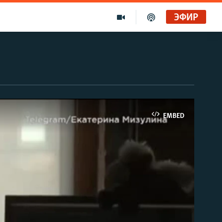
ЭФИР
EMBED