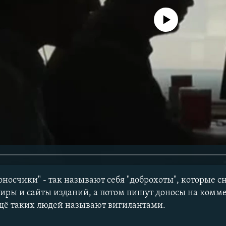
No media source currently avail
носчики" - так называют себя "доброхоты", которые с
фиры и сайты изданий, а потом пишут доносы на комм
щё таких людей называют вигилантами.