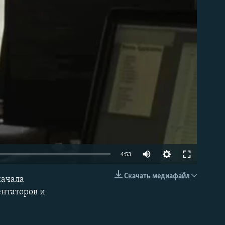
able
Auto
4:53
240p
Скачать медиафайл
начала
EMBED
360p
ентаторов и
480p
720p