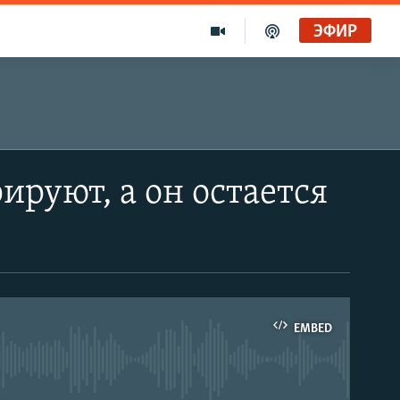
ЭФИР
ируют, а он остается
EMBED
able