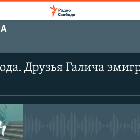
МА
ода. Друзья Галича эмигр
No media source currently avail