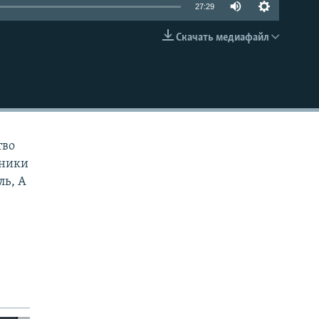
27:29
Скачать медиафайл
EMBED
тво
дники
ль, А