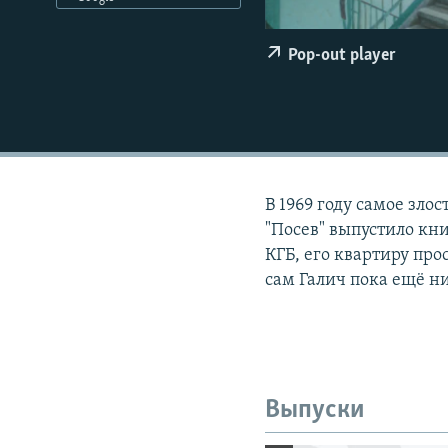
РАСПИСАНИЕ ВЕЩАНИЯ
ПОДПИШИТЕСЬ НА РАССЫЛКУ
Pop-out player
В 1969 году самое зло
"Посев" выпустило кн
КГБ, его квартиру про
сам Галич пока ещё н
Выпуски