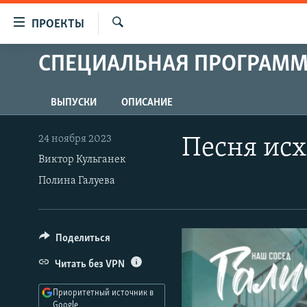
Ссылки
ПРОЕКТЫ
для
Искать
упрощенного
СПЕЦИАЛЬНАЯ ПРОГРАМ
ПРОГРАММЫ
доступа
ПОДКАСТЫ
Вернуться
ВЫПУСКИ
ОПИСАНИЕ
АВТОРСКИЕ ПРОЕКТЫ
к
основному
ЦИТАТЫ СВОБОДЫ
24 ноября 2023
Песня исх
содержанию
Виктор Кульганек
МНЕНИЯ
Вернутся
Полина Галуева
КУЛЬТУРА
к
главной
IDEL.РЕАЛИИ
навигации
КАВКАЗ.РЕАЛИИ
Вернутся
Поделиться
к
СЕВЕР.РЕАЛИИ
Читать без VPN
поиску
СИБИРЬ.РЕАЛИИ
Приоритетный источник в
Google