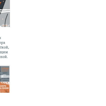
з
ора
ткой,
ущим
ной.