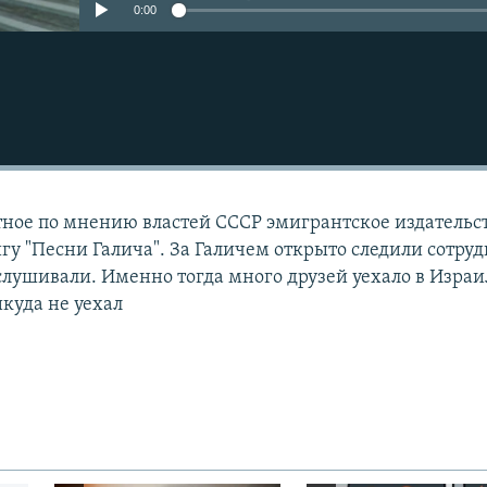
0:00
стное по мнению властей СССР эмигрантское издательс
игу "Песни Галича". За Галичем открыто следили сотру
слушивали. Именно тогда много друзей уехало в Израи
икуда не уехал