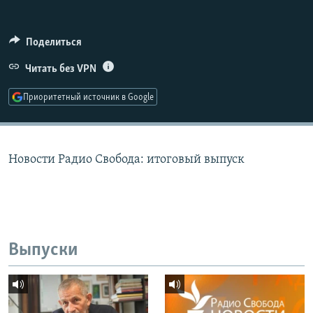
РАСПИСАНИЕ ВЕЩАНИЯ
ПОДПИШИТЕСЬ НА РАССЫЛКУ
Поделиться
Читать без VPN
СОЦИАЛЬНЫЕ СЕТИ
Приоритетный источник в Google
Новости Радио Свобода: итоговый выпуск
Все сайты РСЕ/РС
Выпуски