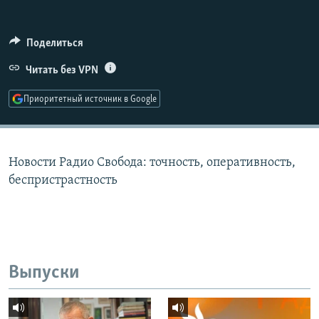
РАСПИСАНИЕ ВЕЩАНИЯ
ПОДПИШИТЕСЬ НА РАССЫЛКУ
Поделиться
Читать без VPN
СОЦИАЛЬНЫЕ СЕТИ
Приоритетный источник в Google
Новости Радио Свобода: точность, оперативность,
Все сайты РСЕ/РС
беспристрастность
Выпуски