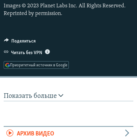
РАСПИСАНИЕ ВЕЩАНИЯ
Images © 2023 Planet Labs Inc. All Rights Reserved.
360p
Reprinted by permission.
ПОДПИШИТЕСЬ НА РАССЫЛКУ
480p
Auto
240p
360p
480p
720p
СОЦИАЛЬНЫЕ СЕТИ
720p
1080p
Поделиться
1080p
Читать без VPN
Приоритетный источник в Google
Все сайты РСЕ/РС
Показать больше
АРХИВ ВИДЕО