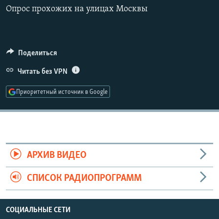
РАСПИСАНИЕ ВЕЩАНИЯ
Опрос прохожих на улицах Москвы
360p
ПОДПИШИТЕСЬ НА РАССЫЛКУ
480p
Auto
240p
360p
480p
720p
СОЦИАЛЬНЫЕ СЕТИ
Поделиться
720p
1080p
1080p
Читать без VPN
Приоритетный источник в Google
Все сайты РСЕ/РС
АРХИВ ВИДЕО
СПИСОК РАДИОПРОГРАММ
СОЦИАЛЬНЫЕ СЕТИ