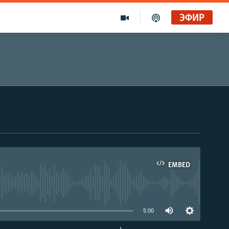
ЭФИР
EMBED
able
5:00