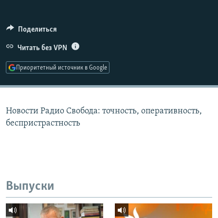
РАСПИСАНИЕ ВЕЩАНИЯ
ПОДПИШИТЕСЬ НА РАССЫЛКУ
Поделиться
Читать без VPN
СОЦИАЛЬНЫЕ СЕТИ
Приоритетный источник в Google
Новости Радио Свобода: точность, оперативность,
Все сайты РСЕ/РС
беспристрастность
Выпуски