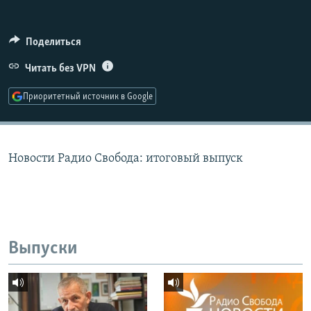
РАСПИСАНИЕ ВЕЩАНИЯ
ПОДПИШИТЕСЬ НА РАССЫЛКУ
Поделиться
Читать без VPN
СОЦИАЛЬНЫЕ СЕТИ
Приоритетный источник в Google
Новости Радио Свобода: итоговый выпуск
Все сайты РСЕ/РС
Выпуски