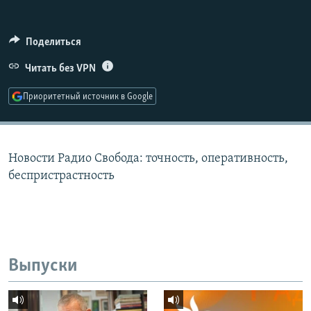
РАСПИСАНИЕ ВЕЩАНИЯ
ПОДПИШИТЕСЬ НА РАССЫЛКУ
Поделиться
Читать без VPN
СОЦИАЛЬНЫЕ СЕТИ
Приоритетный источник в Google
Новости Радио Свобода: точность, оперативность,
Все сайты РСЕ/РС
беспристрастность
Выпуски