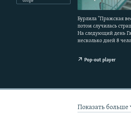
РАСПИСАНИЕ ВЕЩАНИЯ
Google
ПОДПИШИТЕСЬ НА РАССЫЛКУ
Бурлила "Пражская вес
потом случилась стра
На следующий день Г
несколько дней 8 че
Pop-out player
Показать больше