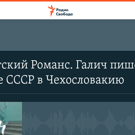
ПОДПИСАТЬСЯ
ский Романс. Галич пише
Apple Podcasts
е СССР в Чехословакию
Spotify
CastBox
No media source currently avail
Подписаться