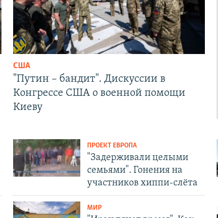
США
"Путин – бандит". Дискуссии в
Конгрессе США о военной помощи
Киеву
ПРОЕКТ ЕВРОПА
т
"Задерживали целыми
семьями". Гонения на
участников хиппи-слёта
МИР