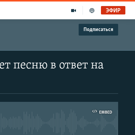
ЭФИР
Подписаться
т песню в ответ на
EMBED
able