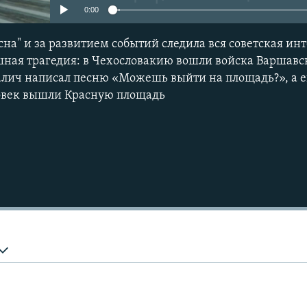
0:00
на" и за развитием событий следила вся советская ин
шная трагедия: в Чехословакию вошли войска Варшавск
алич написал песню «Можешь выйти на площадь?», а 
ловек вышли Красную площадь