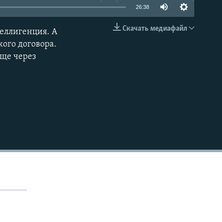
26:38
Скачать медиафайл
теллигенция. А
EMBED
ого договора.
еще через