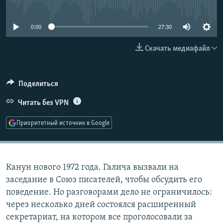
No media source currently available
РАСПИСАНИЕ ВЕЩАНИЯ
ПОДПИШИТЕСЬ НА РАССЫЛКУ
0:00
27:30
Скачать медиафайл
СОЦИАЛЬНЫЕ СЕТИ
Поделиться
Читать без VPN
Все сайты РСЕ/РС
Приоритетный источник в Google
Канун нового 1972 года. Галича вызвали на
заседание в Союз писателей, чтобы обсудить его
поведение. Но разговорами дело не ограничилось:
через несколько дней состоялся расширенный
секретариат, на котором все проголосовали за