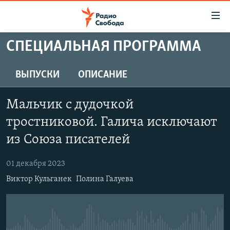
Ссылки
для
упрощенного
СПЕЦИАЛЬНАЯ ПРОГРАММА
ПРОГРАММЫ
доступа
ПОДКАСТЫ
ВЫПУСКИ
ОПИСАНИЕ
Вернуться
к
АВТОРСКИЕ ПРОЕКТЫ
основному
Мальчик с дудочкой
ЦИТАТЫ СВОБОДЫ
содержанию
тростниковой. Галича исключают
Вернутся
МНЕНИЯ
из Союза писателей
к
КУЛЬТУРА
главной
01 декабря 2023
навигации
IDEL.РЕАЛИИ
Вернутся
Виктор Кульганек
Полина Галуева
КАВКАЗ.РЕАЛИИ
к
СЕВЕР.РЕАЛИИ
поиску
СИБИРЬ.РЕАЛИИ