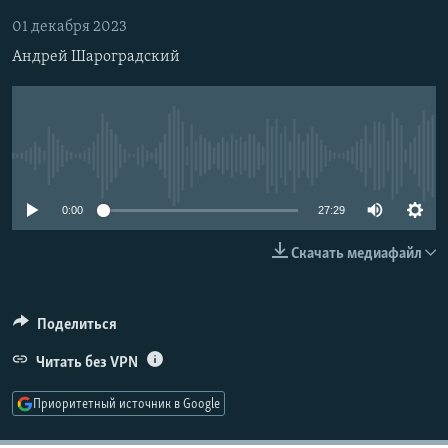
РАСПИСАНИЕ ВЕЩАНИЯ
01 декабря 2023
ПОДПИШИТЕСЬ НА РАССЫЛКУ
Андрей Шароградский
СОЦИАЛЬНЫЕ СЕТИ
No media source currently available
0:00
27:29
Все сайты РСЕ/РС
Скачать медиафайл
Поделиться
Читать без VPN
Приоритетный источник в Google