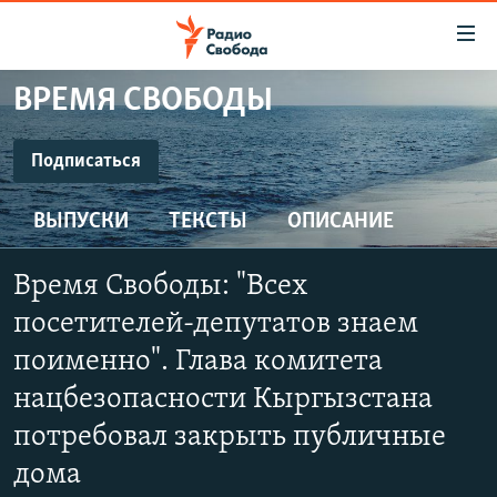
Ссылки
для
упрощенного
ВРЕМЯ СВОБОДЫ
ПРОГРАММЫ
доступа
ПОДКАСТЫ
Подписаться
Вернуться
к
ПОДПИСАТЬСЯ
АВТОРСКИЕ ПРОЕКТЫ
основному
ВЫПУСКИ
ТЕКСТЫ
ОПИСАНИЕ
ЦИТАТЫ СВОБОДЫ
содержанию
SoundCloud
Вернутся
МНЕНИЯ
Время Свободы: "Всех
к
КУЛЬТУРА
посетителей-депутатов знаем
главной
CastBox
навигации
IDEL.РЕАЛИИ
поименно". Глава комитета
Вернутся
нацбезопасности Кыргызстана
КАВКАЗ.РЕАЛИИ
YouTube
к
потребовал закрыть публичные
СЕВЕР.РЕАЛИИ
поиску
дома
Подписаться
СИБИРЬ.РЕАЛИИ