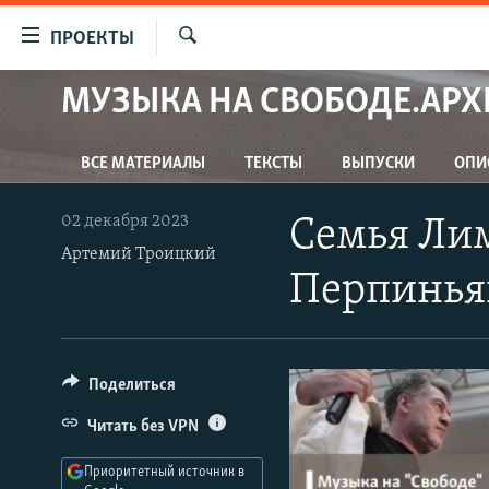
Ссылки
ПРОЕКТЫ
для
Искать
упрощенного
МУЗЫКА НА СВОБОДЕ.АРХ
ПРОГРАММЫ
доступа
ПОДКАСТЫ
Вернуться
ВСЕ МАТЕРИАЛЫ
ТЕКСТЫ
ВЫПУСКИ
ОПИ
АВТОРСКИЕ ПРОЕКТЫ
к
основному
ЦИТАТЫ СВОБОДЫ
02 декабря 2023
Семья Лим
содержанию
МНЕНИЯ
Артемий Троицкий
Вернутся
Перпинья
КУЛЬТУРА
к
главной
IDEL.РЕАЛИИ
навигации
КАВКАЗ.РЕАЛИИ
Вернутся
Поделиться
к
СЕВЕР.РЕАЛИИ
Читать без VPN
поиску
СИБИРЬ.РЕАЛИИ
Приоритетный источник в