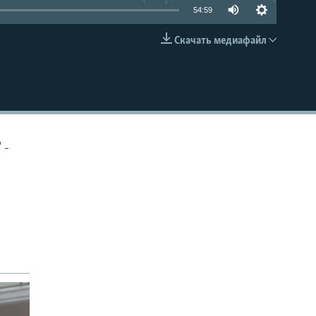
54:59
Скачать медиафайл
EMBED
 -