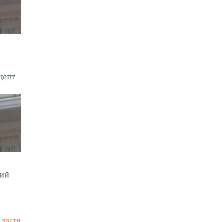
цепт
мий
 части