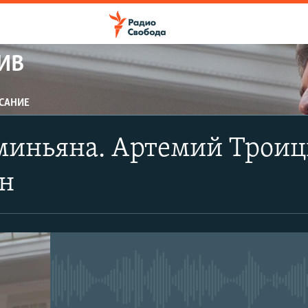
ИВ
САНИЕ
ПОДПИСАТЬСЯ
иньяна. Артемий Троицк
Apple Podcasts
н
CastBox
Подписаться
No media source currently avail