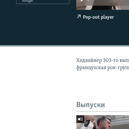
РАСПИСАНИЕ ВЕЩАНИЯ
Google
ПОДПИШИТЕСЬ НА РАССЫЛКУ
Pop-out player
Хедлайнер 303-го вып
французская рок-групп
Выпуски