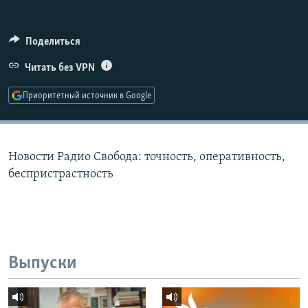
РАСПИСАНИЕ ВЕЩАНИЯ
ПОДПИШИТЕСЬ НА РАССЫЛКУ
Поделиться
Читать без VPN
СОЦИАЛЬНЫЕ СЕТИ
Приоритетный источник в Google
Новости Радио Свобода: точность, оперативность,
Все сайты РСЕ/РС
беспристрастность
Выпуски