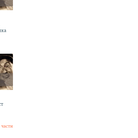
а
ика
ст
 части