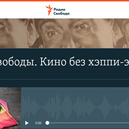
ПОДПИСАТЬСЯ
ободы. Кино без хэппи-
Apple Podcasts
Spotify
CastBox
No media source currently avail
YouTube
0:00