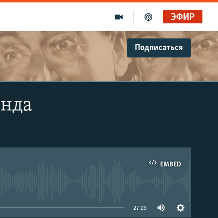
ЭФИР
Подписаться
энда
EMBED
able
27:29