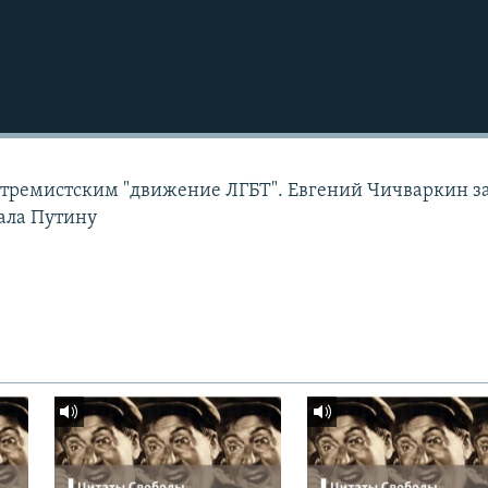
Подписаться
стремистским "движение ЛГБТ". Евгений Чичваркин з
ала Путину