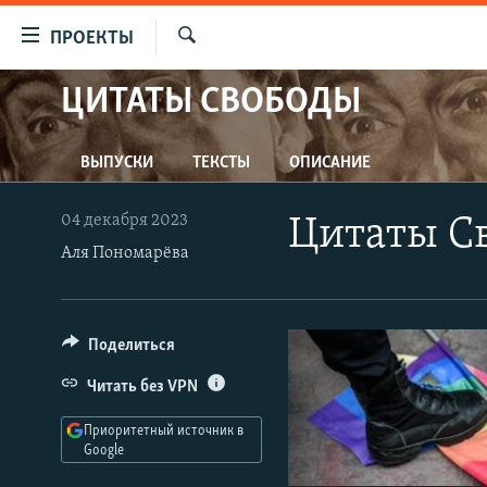
Ссылки
ПРОЕКТЫ
для
Искать
упрощенного
ЦИТАТЫ СВОБОДЫ
ПРОГРАММЫ
доступа
ПОДКАСТЫ
Вернуться
ВЫПУСКИ
ТЕКСТЫ
ОПИСАНИЕ
АВТОРСКИЕ ПРОЕКТЫ
к
основному
ЦИТАТЫ СВОБОДЫ
04 декабря 2023
Цитаты Св
содержанию
МНЕНИЯ
Аля Пономарёва
Вернутся
КУЛЬТУРА
к
главной
IDEL.РЕАЛИИ
Поделиться
навигации
КАВКАЗ.РЕАЛИИ
Вернутся
Читать без VPN
к
СЕВЕР.РЕАЛИИ
поиску
Приоритетный источник в
СИБИРЬ.РЕАЛИИ
Google