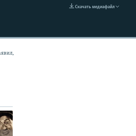
Скачать медиафайл
EMBED
аявил,