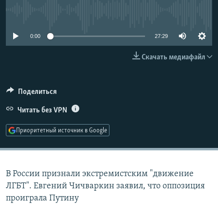
РАСПИСАНИЕ ВЕЩАНИЯ
No media source currently available
ПОДПИШИТЕСЬ НА РАССЫЛКУ
0:00
27:29
СОЦИАЛЬНЫЕ СЕТИ
Скачать медиафайл
Поделиться
Читать без VPN
Все сайты РСЕ/РС
Приоритетный источник в Google
В России признали экстремистским "движение
ЛГБТ". Евгений Чичваркин заявил, что оппозиция
проиграла Путину