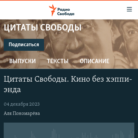
Ссылки
для
упрощенного
ЦИТАТЫ СВОБОДЫ
ПРОГРАММЫ
доступа
ПОДКАСТЫ
Подписаться
Вернуться
к
ПОДПИСАТЬСЯ
АВТОРСКИЕ ПРОЕКТЫ
основному
ВЫПУСКИ
ТЕКСТЫ
ОПИСАНИЕ
ЦИТАТЫ СВОБОДЫ
содержанию
Spotify
Вернутся
МНЕНИЯ
Цитаты Свободы. Кино без хэппи-
к
КУЛЬТУРА
энда
главной
CastBox
навигации
IDEL.РЕАЛИИ
04 декабря 2023
Вернутся
КАВКАЗ.РЕАЛИИ
YouTube
Аля Пономарёва
к
СЕВЕР.РЕАЛИИ
поиску
Подписаться
СИБИРЬ.РЕАЛИИ