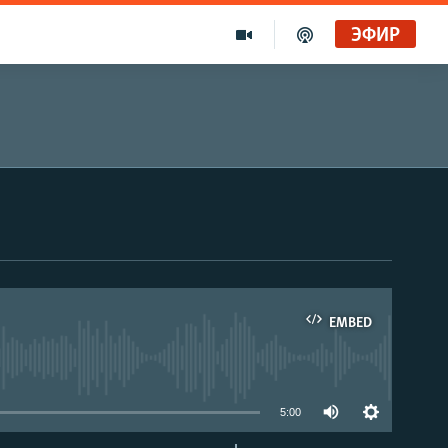
ЭФИР
EMBED
able
5:00