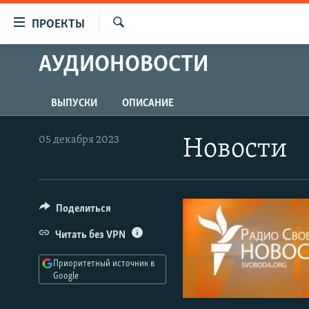
Ссылки
ПРОЕКТЫ
для
Искать
упрощенного
АУДИОНОВОСТИ
ПРОГРАММЫ
доступа
ПОДКАСТЫ
Вернуться
ВЫПУСКИ
ОПИСАНИЕ
АВТОРСКИЕ ПРОЕКТЫ
к
основному
ЦИТАТЫ СВОБОДЫ
05 декабря 2023
Новости
содержанию
МНЕНИЯ
Вернутся
КУЛЬТУРА
к
главной
Поделиться
IDEL.РЕАЛИИ
навигации
КАВКАЗ.РЕАЛИИ
Читать без VPN
Вернутся
к
СЕВЕР.РЕАЛИИ
Приоритетный источник в
поиску
Google
СИБИРЬ.РЕАЛИИ