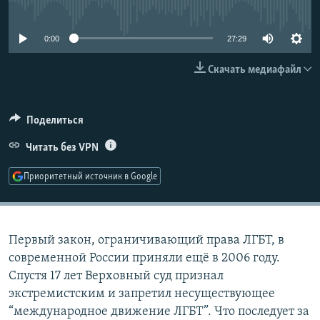
No media source currently available
РАСПИСАНИЕ ВЕЩАНИЯ
ПОДПИШИТЕСЬ НА РАССЫЛКУ
0:00
27:29
Скачать медиафайл
СОЦИАЛЬНЫЕ СЕТИ
Поделиться
Читать без VPN
Все сайты РСЕ/РС
Приоритетный источник в Google
Первый закон, ограничивающий права ЛГБТ, в
современной России приняли ещё в 2006 году.
Спустя 17 лет Верховный суд признал
экстремистским и запретил несуществующее
“международное движение ЛГБТ”. Что последует за