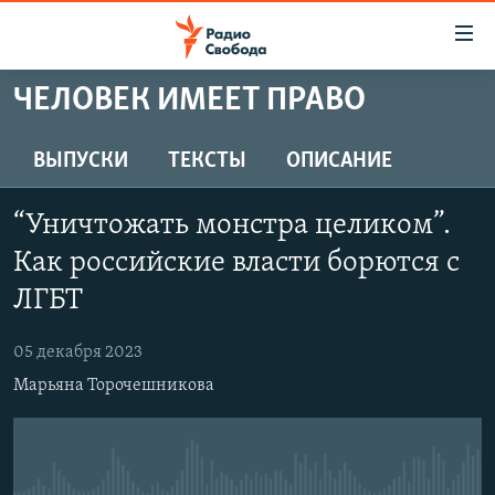
Ссылки
для
упрощенного
ЧЕЛОВЕК ИМЕЕТ ПРАВО
ПРОГРАММЫ
доступа
ПОДКАСТЫ
ВЫПУСКИ
ТЕКСТЫ
ОПИСАНИЕ
Вернуться
к
АВТОРСКИЕ ПРОЕКТЫ
основному
“Уничтожать монстра целиком”.
ЦИТАТЫ СВОБОДЫ
содержанию
Как российские власти борются с
Вернутся
МНЕНИЯ
ЛГБТ
к
КУЛЬТУРА
главной
05 декабря 2023
навигации
IDEL.РЕАЛИИ
Вернутся
Марьяна Торочешникова
КАВКАЗ.РЕАЛИИ
к
СЕВЕР.РЕАЛИИ
поиску
СИБИРЬ.РЕАЛИИ