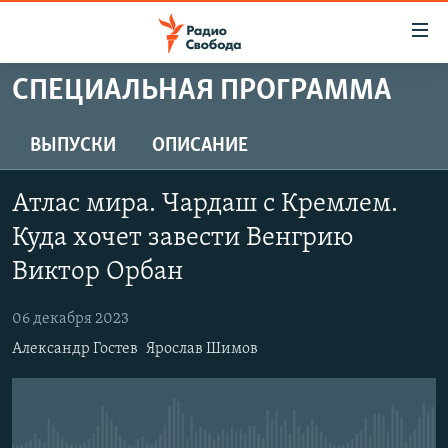
Ссылки
для
упрощенного
СПЕЦИАЛЬНАЯ ПРОГРАММА
ПРОГРАММЫ
доступа
ПОДКАСТЫ
ВЫПУСКИ
ОПИСАНИЕ
Вернуться
к
АВТОРСКИЕ ПРОЕКТЫ
основному
Атлас мира. Чардаш с Кремлем.
ЦИТАТЫ СВОБОДЫ
содержанию
Куда хочет завести Венгрию
Вернутся
МНЕНИЯ
Виктор Орбан
к
КУЛЬТУРА
главной
06 декабря 2023
навигации
IDEL.РЕАЛИИ
Вернутся
Александр Гостев
Ярослав Шимов
КАВКАЗ.РЕАЛИИ
к
СЕВЕР.РЕАЛИИ
поиску
СИБИРЬ.РЕАЛИИ