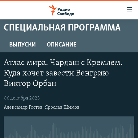
Ссылки
для
упрощенного
СПЕЦИАЛЬНАЯ ПРОГРАММА
ПРОГРАММЫ
доступа
ПОДКАСТЫ
ВЫПУСКИ
ОПИСАНИЕ
Вернуться
к
АВТОРСКИЕ ПРОЕКТЫ
основному
Атлас мира. Чардаш с Кремлем.
ЦИТАТЫ СВОБОДЫ
содержанию
Куда хочет завести Венгрию
Вернутся
МНЕНИЯ
Виктор Орбан
к
КУЛЬТУРА
главной
06 декабря 2023
навигации
IDEL.РЕАЛИИ
Вернутся
Александр Гостев
Ярослав Шимов
КАВКАЗ.РЕАЛИИ
к
СЕВЕР.РЕАЛИИ
поиску
СИБИРЬ.РЕАЛИИ