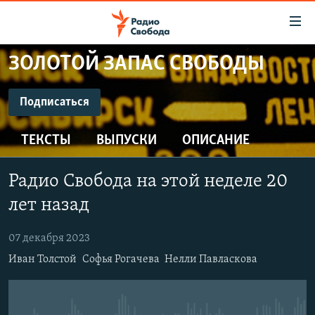
Ссылки
для
упрощенного
ЗОЛОТОЙ ЗАПАС СВОБОДЫ
ПРОГРАММЫ
доступа
ПОДКАСТЫ
Подписаться
Вернуться
к
ПОДПИСАТЬСЯ
АВТОРСКИЕ ПРОЕКТЫ
основному
ТЕКСТЫ
ВЫПУСКИ
ОПИСАНИЕ
ЦИТАТЫ СВОБОДЫ
содержанию
CastBox
Вернутся
МНЕНИЯ
Радио Свобода на этой неделе 20
к
КУЛЬТУРА
лет назад
главной
Подписаться
навигации
IDEL.РЕАЛИИ
07 декабря 2023
Вернутся
КАВКАЗ.РЕАЛИИ
Иван Толстой
Софья Рогачева
Нелли Павласкова
к
СЕВЕР.РЕАЛИИ
поиску
СИБИРЬ.РЕАЛИИ