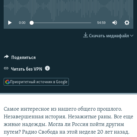
РАСПИСАНИЕ ВЕЩАНИЯ
No media source currently available
ПОДПИШИТЕСЬ НА РАССЫЛКУ
0:00
54:59
СОЦИАЛЬНЫЕ СЕТИ
Скачать медиафайл
Поделиться
Читать без VPN
Все сайты РСЕ/РС
Приоритетный источник в Google
Самое интересное из нашего общего прошлого.
Незавершенная история. Незажитые раны. Все еще
живые надежды. Могла ли Россия пойти другим
путем? Радио Свобода на этой неделе 20 лет назад.