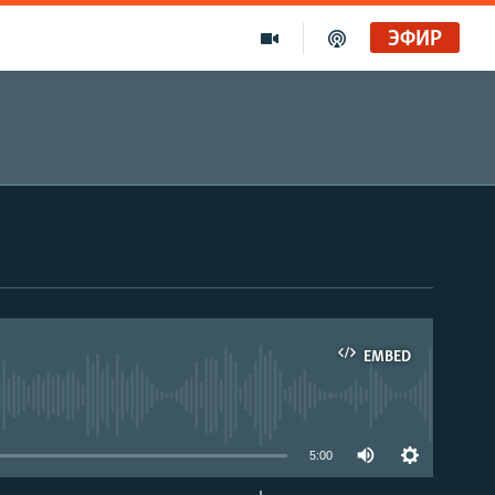
ЭФИР
EMBED
able
5:00