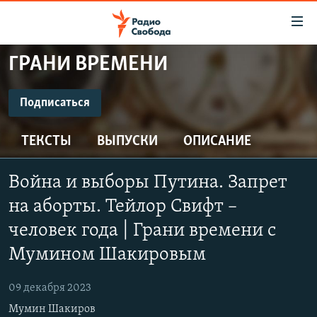
Ссылки
для
упрощенного
ГРАНИ ВРЕМЕНИ
ПРОГРАММЫ
доступа
ПОДКАСТЫ
Подписаться
Вернуться
к
ПОДПИСАТЬСЯ
АВТОРСКИЕ ПРОЕКТЫ
основному
ТЕКСТЫ
ВЫПУСКИ
ОПИСАНИЕ
ЦИТАТЫ СВОБОДЫ
содержанию
Spotify
Вернутся
МНЕНИЯ
Война и выборы Путина. Запрет
к
КУЛЬТУРА
на аборты. Тейлор Свифт –
главной
CastBox
навигации
IDEL.РЕАЛИИ
человек года | Грани времени с
Вернутся
Мумином Шакировым
КАВКАЗ.РЕАЛИИ
Подписаться
к
СЕВЕР.РЕАЛИИ
поиску
09 декабря 2023
СИБИРЬ.РЕАЛИИ
Мумин Шакиров