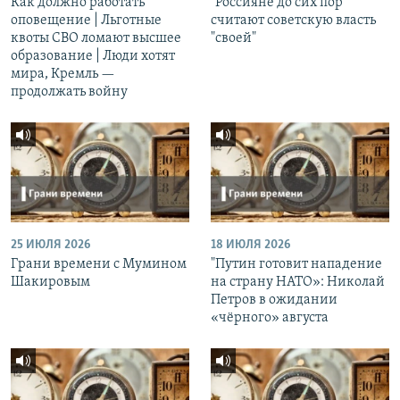
Как должно работать
"Россияне до сих пор
оповещение | Льготные
считают советскую власть
квоты СВО ломают высшее
"своей"
образование | Люди хотят
мира, Кремль —
продолжать войну
25 ИЮЛЯ 2026
18 ИЮЛЯ 2026
Грани времени с Мумином
"Путин готовит нападение
Шакировым
на страну НАТО»: Николай
Петров в ожидании
«чёрного» августа