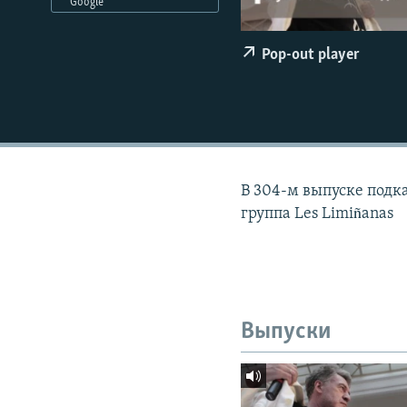
РАСПИСАНИЕ ВЕЩАНИЯ
Google
ПОДПИШИТЕСЬ НА РАССЫЛКУ
Pop-out player
В 304-м выпуске подк
группа Les Limiñanas
Выпуски