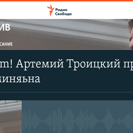
ИВ
САНИЕ
ПОДПИСАТЬСЯ
m! Артемий Троицкий пр
Apple Podcasts
миняьна
CastBox
Подписаться
No media source currently avail