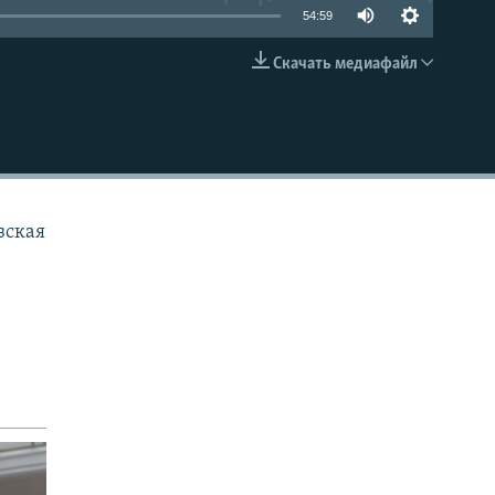
54:59
Скачать медиафайл
EMBED
зская