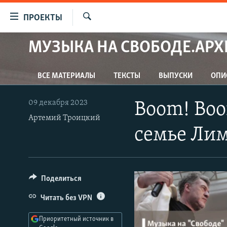
Ссылки
ПРОЕКТЫ
для
Искать
упрощенного
МУЗЫКА НА СВОБОДЕ.АРХ
ПРОГРАММЫ
доступа
ПОДКАСТЫ
Вернуться
ВСЕ МАТЕРИАЛЫ
ТЕКСТЫ
ВЫПУСКИ
ОПИ
АВТОРСКИЕ ПРОЕКТЫ
к
основному
ЦИТАТЫ СВОБОДЫ
09 декабря 2023
Boom! Boo
содержанию
МНЕНИЯ
Артемий Троицкий
Вернутся
семье Ли
КУЛЬТУРА
к
главной
IDEL.РЕАЛИИ
навигации
КАВКАЗ.РЕАЛИИ
Вернутся
Поделиться
к
СЕВЕР.РЕАЛИИ
Читать без VPN
поиску
СИБИРЬ.РЕАЛИИ
Приоритетный источник в