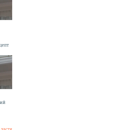
цепт
мий
 части